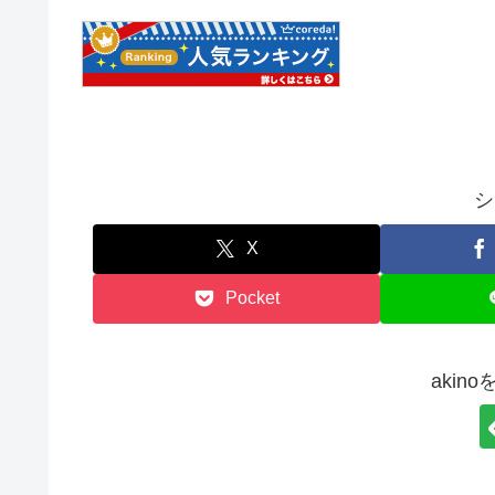
シ
X
Pocket
akin