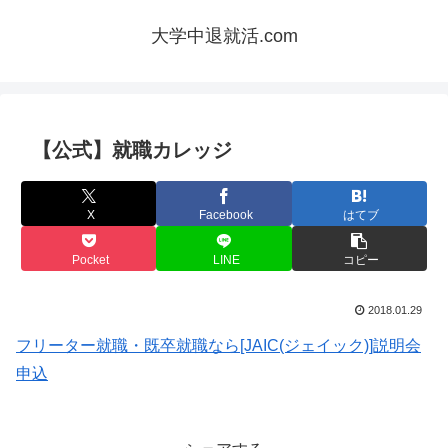
大学中退就活.com
【公式】就職カレッジ
X
Facebook
はてブ
Pocket
LINE
コピー
2018.01.29
フリーター就職・既卒就職なら[JAIC(ジェイック)]説明会
申込