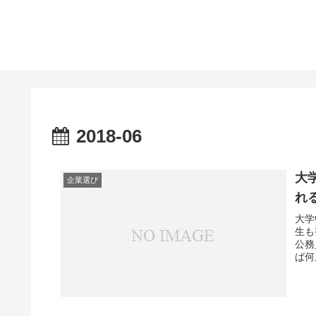
2018-06
大
企業選び
れ
大学
生も
公務
ば何