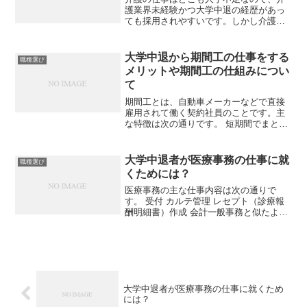
護業界未経験かつ大学中退の経歴があっ
ても採用されやすいです。しかし介護の
仕事は想像しにくいこともあり、ネガテ
ィブなイメージを持っている人が少なく
ありません。離職率が高い給料が安い仕
大学中退から期間工の仕事をする
職種選び
事内容がきつい就職できな...
メリットや期間工の仕組みについ
て
期間工とは、自動車メーカーなどで直接
雇用されて働く契約社員のことです。主
な特徴は次の通りです。 短期間でまとま
ったお金を貯められる（3カ月の総支給額
は120万円以上） 寮費や光熱費が無料
で、給与明細に記載されない収入面での
大学中退者が医療事務の仕事に就
職種選び
メリットが多い 契...
くためには？
医療事務の主な仕事内容は次の通りで
す。 受付 カルテ管理 レセプト（診療報
酬明細書）作成 会計一般事務と似たよう
な働き方にはなりますが、勤務先がクリ
ニックや病院という特性上、業務の専門
性は高くなります。特に専門性の高い業
務が、診療報酬の計算...
大学中退者が医療事務の仕事に就くため
には？