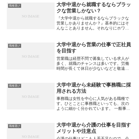
大学中退から就職するならブラッ
職種選び
クな営業しかない？
『大学中退から就職するならブラックな
営業しかありませんか？』基本的にはそ
んなことありません。それなりにホワイ
トな企業へ就職できますし、営業以外の
仕事だって沢山あります。学歴ハンデや
職歴ハンデのために多くの人が就職活動
大学中退から営業の仕事で正社員
職種選び
に苦労しますが、少なくと...
を目指す
営業職は経歴不問で募集している求人が
多く、就職のチャンスは多いです。労働
時間が長くて休日が少ないなどと敬遠さ
れることも多いですが、給与が比較的高
く、仕事に必要な力が身に付くというメ
リットもあります。顧客となる対象や仕
大学中退から未経験で事務職に採
職種選び
事内容、採用にあたって有...
用される方法
事務職は女性を中心に人気がある職種で
す。ひとことに事務職といっても、次の
ように細かく分かれています。 一般事務
経理事務 営業事務 医療事務 貿易事務 秘
書一般事務・営業事務は正規雇用ではな
く派遣社員やアルバイト社員も多いで
大学中退から介護の仕事を目指す
職種選び
す。事務職に有利...
メリットや注意点
介護の仕事はどこも人手不足なので、介