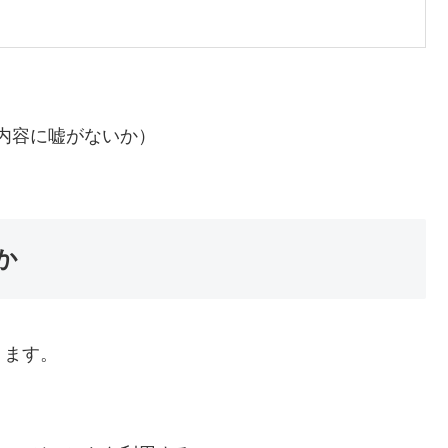
内容に嘘がないか）
か
ります。