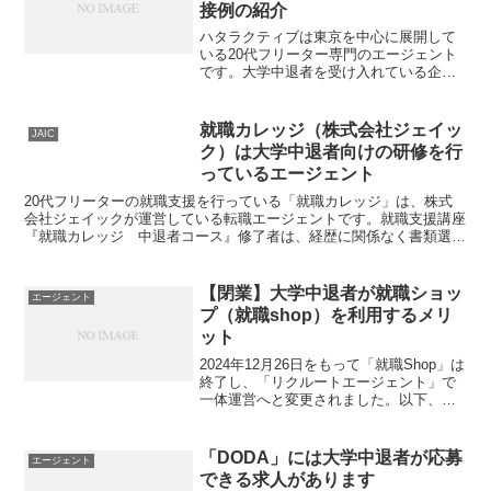
接例の紹介
ハタラクティブは東京を中心に展開して
いる20代フリーター専門のエージェント
です。大学中退者を受け入れている企業
を多く抱えていますし、正社員の就職成
功率が80%を超える実績があり、ビジネ
スマナーや面接対策を徹底的に行ってい
就職カレッジ（株式会社ジェイッ
JAIC
ます。紹介される仕事...
ク）は大学中退者向けの研修を行
っているエージェント
20代フリーターの就職支援を行っている「就職カレッジ」は、株式
会社ジェイックが運営している転職エージェントです。就職支援講座
『就職カレッジ 中退者コース』修了者は、経歴に関係なく書類選考
なしで企業との面接に臨むことができます。求人はすべて未...
【閉業】大学中退者が就職ショッ
エージェント
プ（就職shop）を利用するメリ
ット
2024年12月26日をもって「就職Shop」は
終了し、「リクルートエージェント」で
一体運営へと変更されました。以下、過
去の情報となります。就職ショップは、
人材サービス最大手の「リクルートグル
ープ」が運営する転職エージェントで
「DODA」には大学中退者が応募
エージェント
す。20代フリ...
できる求人があります