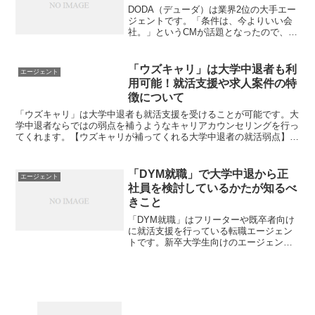
DODA（デューダ）は業界2位の大手エー
ジェントです。「条件は、今よりいい会
社。」というCMが話題となったので、利
用できるのは職歴のある人のみと思われ
ることも多いですが、正社員経験のない
大学中退者も転職支援を受けられます。
「ウズキャリ」は大学中退者も利
エージェント
公開求人・非公開求...
用可能！就活支援や求人案件の特
徴について
「ウズキャリ」は大学中退者も就活支援を受けることが可能です。大
学中退者ならではの弱点を補うようなキャリアカウンセリングを行っ
てくれます。【ウズキャリが補ってくれる大学中退者の就活弱点】一
人で就活の全てを進めていかなければいけない書類審査で不...
「DYM就職」で大学中退から正
エージェント
社員を検討しているかたが知るべ
きこと
「DYM就職」はフリーターや既卒者向け
に就活支援を行っている転職エージェン
トです。新卒大学生向けのエージェント
サービス（Meets Company）では「若年
層向けの就職成功率96%」という高い数
字がセールスポイントでした。2022年4月
2...